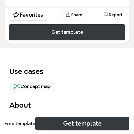
Favorites
Share
Report
Get template
Use cases
Concept map
About
Le modèle Filière de proximité HUMUS est une
Get template
Free template
cartographie stratégique de 52 nœuds détaillant un
écosystème d'économie circulaire dédié à