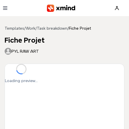
Skip to main content
Templates
/
Work
/
Task breakdown
/
Fiche Projet
Fiche Projet
PYL RAW ART
Loading preview...