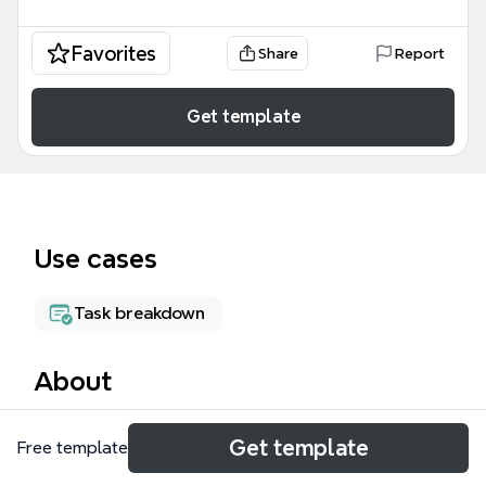
Favorites
Share
Report
Get template
Use cases
Task breakdown
About
La fiche projet Xmind est un modèle structuré pour
Get template
Free template
la gestion de projet, couvrant 7 domaines clés :
Lotissement, Calendrier, Définition du projet, Parties