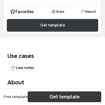
Favorites
Share
Report
Get template
Use cases
Law notes
About
O Fato Típico é um dos elementos centrais do crime
Get template
Free template
no Direito Penal brasileiro. Este mapa mental, com
336 nós, detalha os componentes do fato típico: