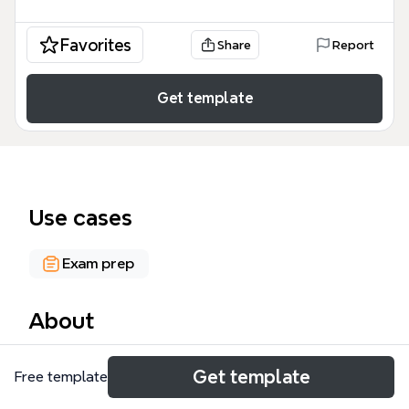
Favorites
Share
Report
Get template
Use cases
Exam prep
About
Este mapa mental de las fases de la I.G.M. (Primera
Get template
Free template
Guerra Mundial) cubre el desarrollo completo del
conflicto desde 1914 hasta 1918, organizado en