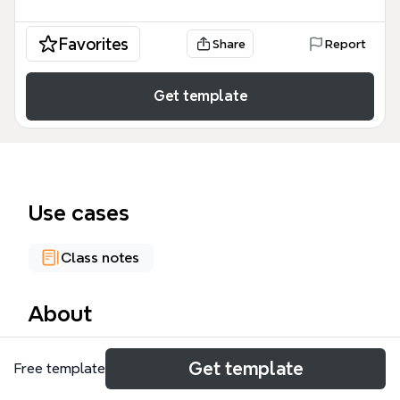
Favorites
Share
Report
Get template
Use cases
Class notes
About
Cette mind map « Famille: quelles évolutions ? »
Get template
Free template
explore les transformations de la famille en France à
travers 3 axes principaux : Mutations sociales, Mais