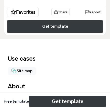
Favorites
Share
Report
Get template
Use cases
Site map
About
Este mapa mental de la Facultad de Minas es una
Get template
Free template
herramienta de gestión institucional exhaustiva que
organiza 291 nodos de información crítica sobre la