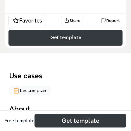
Favorites
Share
Report
Get template
Use cases
Lesson plan
About
Get template
Free template
L'Exerciseurs Potentiel pédagogique est une mind
map dédiée aux enseignants et formateurs qui