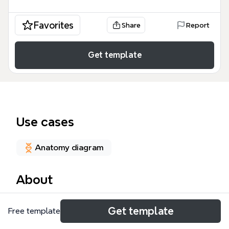
Favorites
Share
Report
Get template
Use cases
Anatomy diagram
About
Cette carte mentale « Examen clinique » est un
Get template
Free template
guide structuré destiné aux professionnels de santé
(kinésithérapeutes, médecins, étudiants) pour