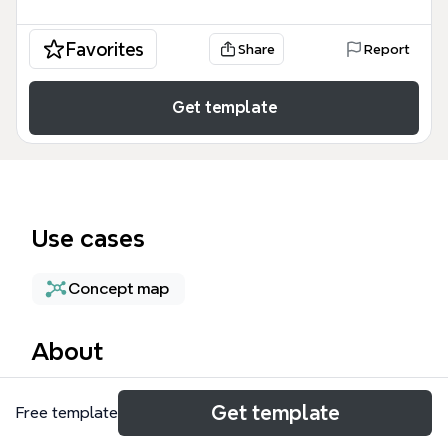
Favorites
Share
Report
Get template
Use cases
Concept map
About
La plantilla 'Eventos tecnológicos' de Xmind recorre
Get template
Free template
los hitos tecnológicos más relevantes desde 2007
hasta las proyecciones para 2011, organizados en 5