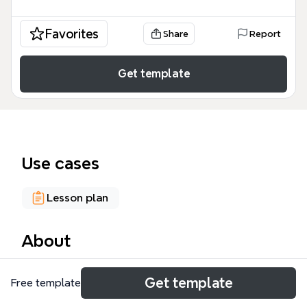
Favorites
Share
Report
Get template
Use cases
Lesson plan
About
La evaluación formativa es un proceso progresivo,
Get template
Free template
gradual, sistemático, diferenciado, contextualizado
y participativo que pone en evidencia el trayecto