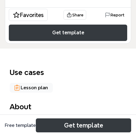
Favorites
Share
Report
Get template
Use cases
Lesson plan
About
La plantilla 'Evaluación Educativa' es un mapa
Get template
Free template
mental exhaustivo que desglosa los conceptos y
tipos de evaluación en el ámbito educativo,