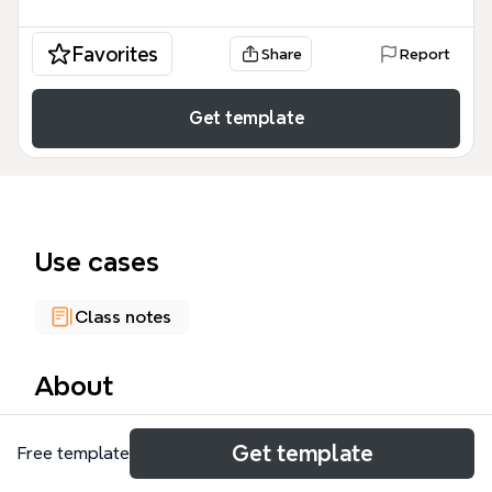
Favorites
Share
Report
Get template
Use cases
Class notes
About
Este mapa mental de ETNOGRAFÍA DIGITAL es una
Get template
Free template
herramienta académica exhaustiva diseñada para
investigadores, sociólogos y estudiantes que