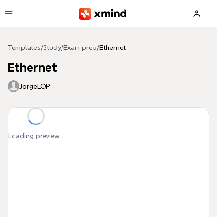
Skip to main content
Templates
/
Study
/
Exam prep
/
Ethernet
Ethernet
JorgeLOP
Loading preview...