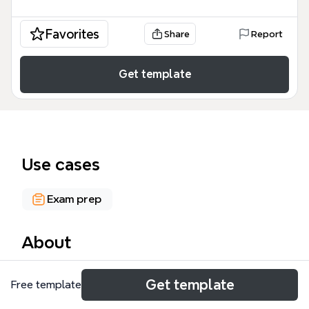
Favorites
Share
Report
Get template
Use cases
Exam prep
About
Ethernet mind map template, diseñado para
Get template
Free template
estudiantes de redes como Jorge Luis Ordoñez
Padilla (curso 271-V), cubre 74 nodos organizados