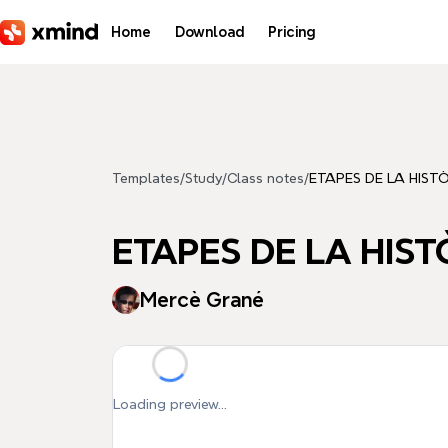
Skip to main content
Home
Download
Pricing
Templates
/
Study
/
Class notes
/
ETAPES DE LA HIST
ETAPES DE LA HIS
Mercè Grané
Loading preview...