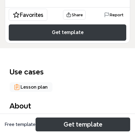
Favorites
Share
Report
Get template
Use cases
Lesson plan
About
El mapa mental de ESTRATEGIAS DE ENSEÑANZA
Get template
Free template
es una herramienta pedagógica diseñada para
docentes y educadores que buscan estructurar