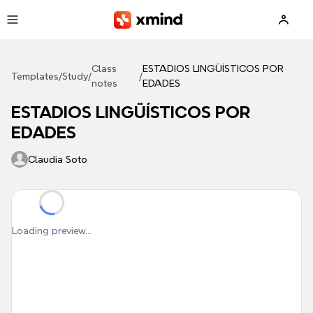
Skip to main content
Class
ESTADIOS LINGÜÍSTICOS POR
Templates
/
Study
/
/
notes
EDADES
ESTADIOS LINGÜÍSTICOS POR
EDADES
Claudia Soto
Loading preview...