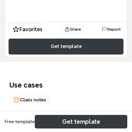
Favorites
Share
Report
Get template
Use cases
Class notes
About
Get template
Free template
La plantilla 'ESTADIOS LINGÜÍSTICOS POR EDADES'