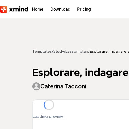
Skip to main content
Home
Download
Pricing
Templates
/
Study
/
Lesson plan
/
Esplorare, indagare e
Esplorare, indagare
Caterina Tacconi
Loading preview...