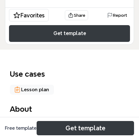
Favorites
Share
Report
Get template
Use cases
Lesson plan
About
La plantilla de mapa mental de Epidemiología de
Get template
Free template
Xmind está diseñada para estudiantes y
profesionales de la salud que desean estructurar