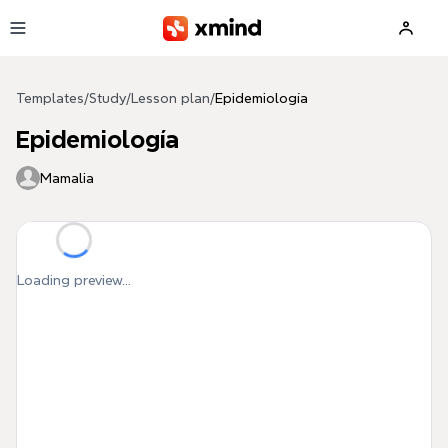
Skip to main content
Templates
/
Study
/
Lesson plan
/
Epidemiología
Epidemiología
Mamalia
Loading preview...