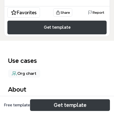
Favorites
Share
Report
Get template
Use cases
Org chart
About
Le mind map « Entreprendre au féminin Vienne »
Get template
Free template
présente l'association éponyme, un réseau
d'entraide basé dans la Vienne (86) qui accompagne