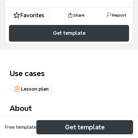
Favorites
Share
Report
Get template
Use cases
Lesson plan
About
El mapa mental 'ENSEÑAR Especifidad Humana' es
Get template
Free template
una plantilla educativa que desglosa 9 dimensiones
clave de la enseñanza como práctica humana, con