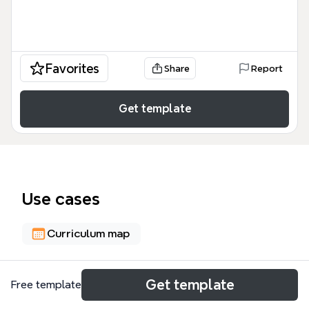
Favorites
Share
Report
Get template
Use cases
Curriculum map
About
Get template
Free template
Ce mind map, intitulé 'Enjeux pédagogiques et