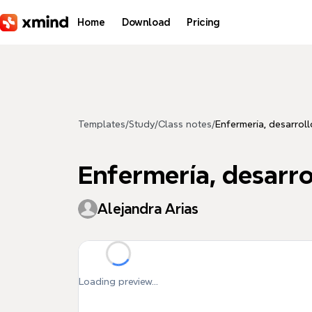
Skip to main content
Home
Download
Pricing
Templates
/
Study
/
Class notes
/
Enfermería, desarrol
Enfermería, desarro
Alejandra Arias
Loading preview...