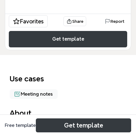
Favorites
Share
Report
Get template
Use cases
Meeting notes
About
Get template
Free template
El Encuentro 01 de Agile Spain Madrid, celebrado el
26/05/2009 en IPSA, reunió a 18 asistentes para