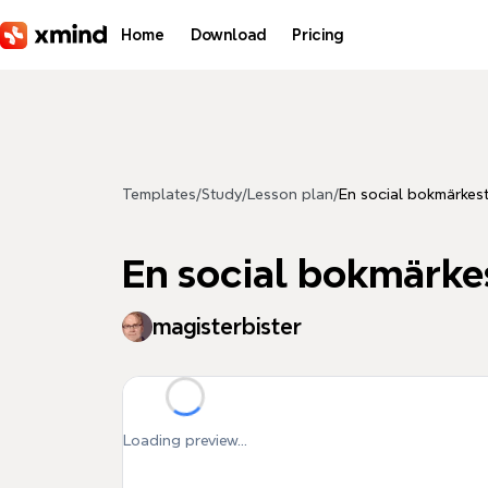
Skip to main content
Home
Download
Pricing
Templates
/
Study
/
Lesson plan
/
En social bokmärkest
En social bokmärke
magisterbister
Loading preview...