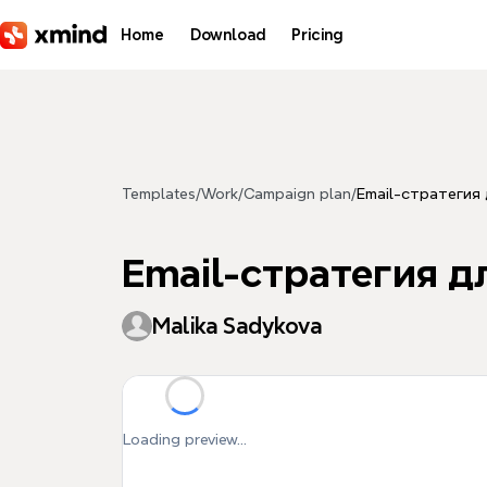
Skip to main content
Home
Download
Pricing
Templates
/
Work
/
Campaign plan
/
Email-стратегия
Email-стратегия д
Malika Sadykova
Loading preview...