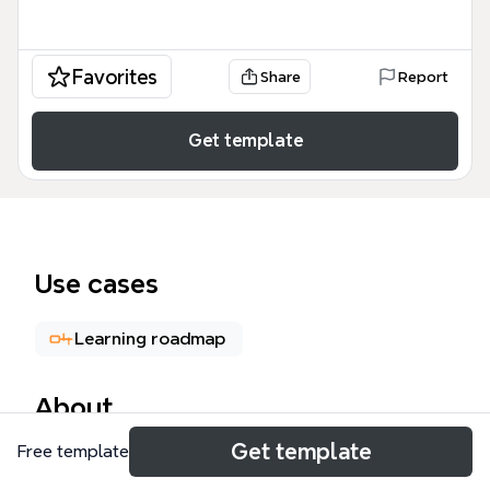
Favorites
Share
Report
Get template
Use cases
Learning roadmap
About
Get template
Free template
Este Mapa CSS aplicaciones mind map es una guía
técnica exhaustiva diseñada para desarrolladores