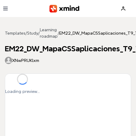
Skip to main content
Learning
Templates
/
Study
/
/
EM22_DW_MapaCSSaplicaciones_T9_
roadmap
EM22_DW_MapaCSSaplicaciones_T9_
XNwPRUKlxm
Loading preview...