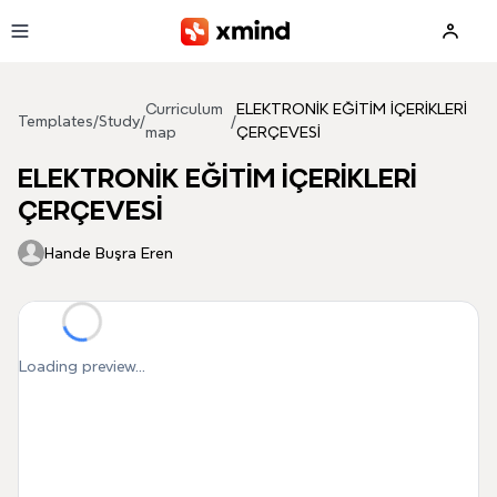
Skip to main content
Curriculum
ELEKTRONİK EĞİTİM İÇERİKLERİ
Templates
/
Study
/
/
map
ÇERÇEVESİ
ELEKTRONİK EĞİTİM İÇERİKLERİ
ÇERÇEVESİ
Hande Buşra Eren
Loading preview...