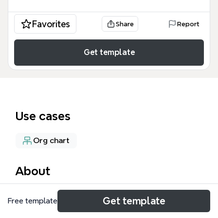
Favorites
Share
Report
Get template
Use cases
Org chart
About
Die 'Electrade Start' Mindmap ist ein Navigations-
Get template
Free template
und Inhaltsverzeichnis für den Elektronikdistributor
Electrade. Sie umfasst 43 Knoten und gliedert sich in