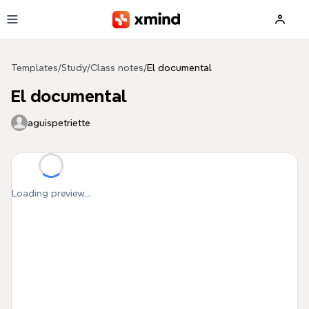
Skip to main content
Templates
/
Study
/
Class notes
/
El documental
El documental
aguispetriette
Loading preview...