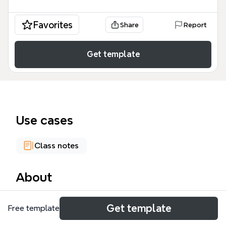
Favorites
Share
Report
Get template
Use cases
Class notes
About
El documental es un género audiovisual que
Get template
Free template
representa la realidad de manera objetiva o
subjetiva. Esta plantilla de Xmind, con 35 nodos,