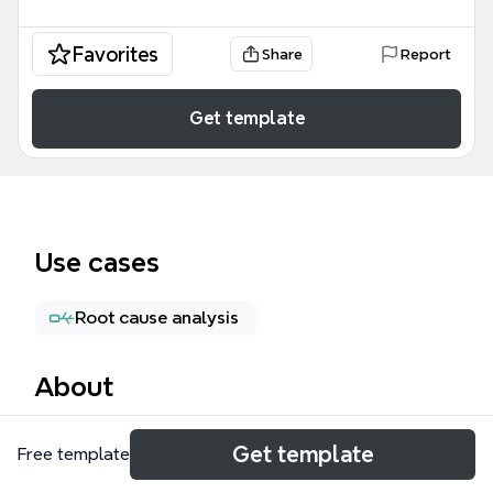
Favorites
Share
Report
Get template
Use cases
Root cause analysis
About
El Conflicto es un mapa mental de 252 nodos que
Get template
Free template
ofrece una aproximación integral al estudio del
conflicto, abarcando desde su concepto y