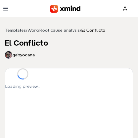
Skip to main content
Templates
/
Work
/
Root cause analysis
/
El Conflicto
El Conflicto
gabyocana
Loading preview...