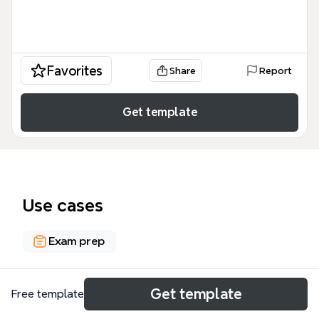
Favorites
Share
Report
Get template
Use cases
Exam prep
About
Get template
Free template
El mapa mental 'EL CATALANISME POLÍTIC (1833-