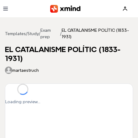
Skip to main content
Exam
EL CATALANISME POLÍTIC (1833-
Templates
/
Study
/
/
prep
1931)
EL CATALANISME POLÍTIC (1833-
1931)
martaestruch
Loading preview...