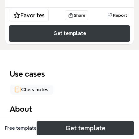
Favorites
Share
Report
Get template
Use cases
Class notes
About
Este mapa mental de Ejercicios Word 2007 incluye
Get template
Free template
13 ejercicios prácticos que cubren desde sangría y
saltos de página hasta trabajo con esquemas,