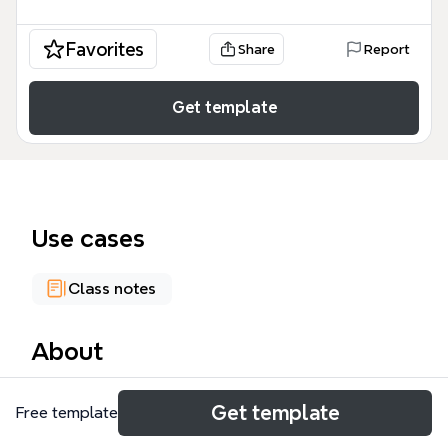
Favorites
Share
Report
Get template
Use cases
Class notes
About
El mapa mental 'Educación en México' analiza los
Get template
Free template
desafíos estructurales del sistema educativo
mexicano a través de 36 nodos organizados en 7