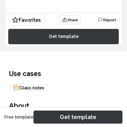
Favorites
Share
Report
Get template
Use cases
Class notes
About
Get template
Free template
El mapa mental 'Educación de las mujeres
japonesas' analiza la evolución y las