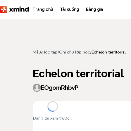
Bỏ qua đến nội dung
Trang chủ
Tải xuống
Bảng giá
Mẫu
/
Học tập
/
Ghi chú lớp học
/
Echelon territorial
Echelon territorial
EOgomRhbvP
Đang tải xem trước...