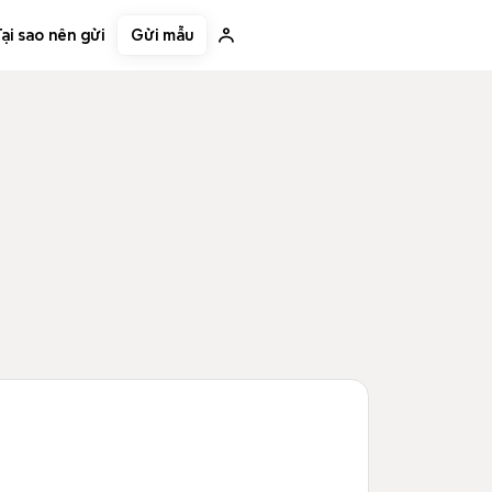
Gửi mẫu
ại sao nên gửi