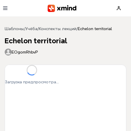
Перейти к основному содержимому
Шаблоны
/
Учёба
/
Конспекты лекций
/
Echelon territorial
Echelon territorial
EOgomRhbvP
Загрузка предпросмотра...