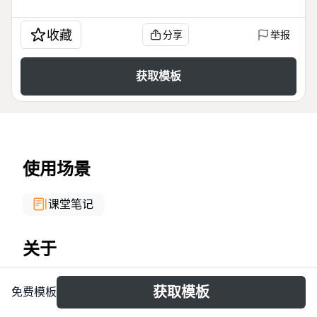
收藏
分享
举报
获取模板
使用场景
课堂笔记
关于
Le modèle 'Echelon territorial' est une mind map
获取模板
免费模板
détaillant les différents niveaux d'organisation
territoriale du système de santé français, avec 68