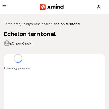
Skip to main content
Templates
/
Study
/
Class notes
/
Echelon territorial
Echelon territorial
EOgomRhbvP
Loading preview...