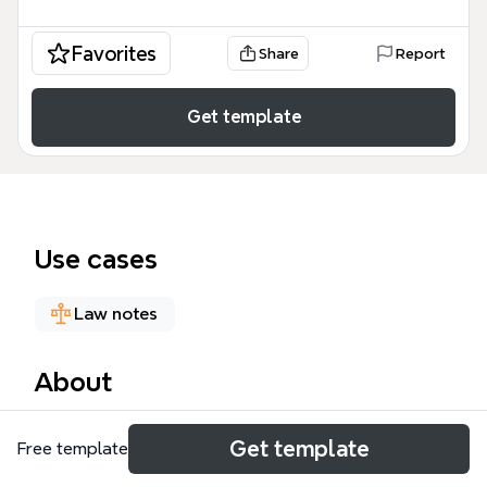
Favorites
Share
Report
Get template
Use cases
Law notes
About
Cette mind map sur les droits voisins, destinée aux
Get template
Free template
étudiants en droit et aux professionnels du secteur
culturel, couvre en 63 nœuds les deux grandes