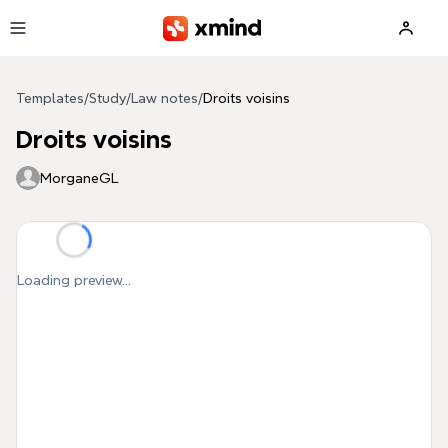
Skip to main content
Templates
/
Study
/
Law notes
/
Droits voisins
Droits voisins
MorganeGL
Loading preview...