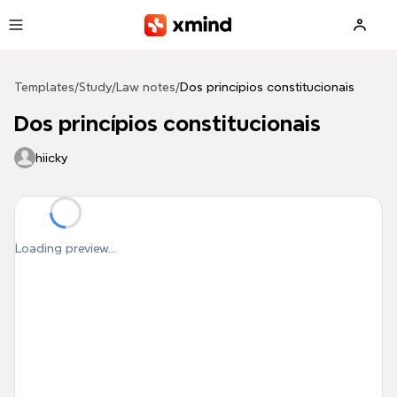
Skip to main content
Templates
/
Study
/
Law notes
/
Dos princípios constitucionais
Dos princípios constitucionais
hiicky
Loading preview...