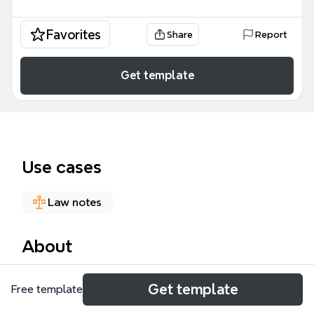
Favorites
Share
Report
Get template
Use cases
Law notes
About
O template 'Dos princípios constitucionais' é um
Get template
Free template
mapa mental abrangente com 134 nós, organizado
em 7 ramos principais, que explora a teoria dos