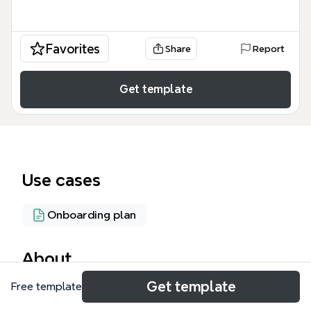
Favorites
Share
Report
Get template
Use cases
Onboarding plan
About
Get template
Free template
Ce template Xmind, intitulé « documents clients et
de travail », organise 30 nœuds en 7 branches