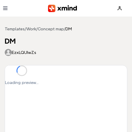
Skip to main content
Templates
/
Work
/
Concept map
/
DM
DM
EzxLQUIwZs
Loading preview...