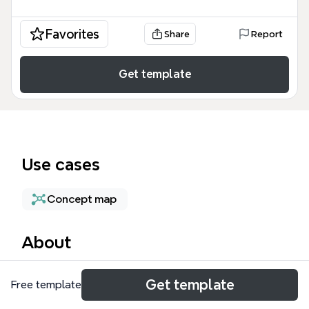
Favorites
Share
Report
Get template
Use cases
Concept map
About
Ce modèle de carte mentale DM (Dispositifs
Get template
Free template
Médicaux) offre une structure exhaustive de 40
nœuds pour comprendre l'écosystème