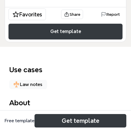
Favorites
Share
Report
Get template
Use cases
Law notes
About
Este mapa mental de DIREITO ADM. é uma
Get template
Free template
ferramenta jurídica abrangente projetada para
estudantes de direito e candidatos a concursos