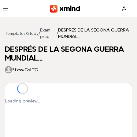
Skip to main content
Exam
DESPRÉS DE LA SEGONA GUERRA
Templates
/
Study
/
/
prep
MUNDIAL...
DESPRÉS DE LA SEGONA GUERRA
MUNDIAL...
SfzswGsLTG
Loading preview...