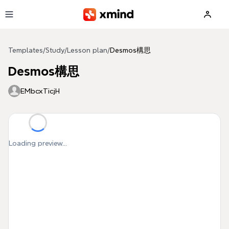
Skip to main content
Templates
/
Study
/
Lesson plan
/
Desmos構思
Desmos構思
EMbcxTicjH
Loading preview...