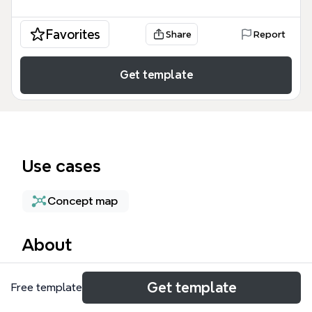
Favorites
Share
Report
Get template
Use cases
Concept map
About
El mapa mental Design Thinking es una guía visual
Get template
Free template
de 50 nodos que explica la metodología centrada
en el usuario para generar innovación. Cubre la