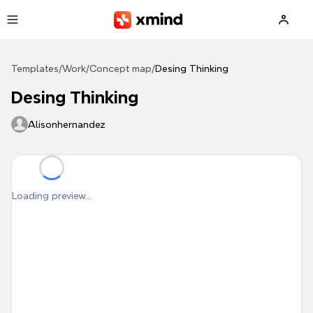
Skip to main content
Templates
/
Work
/
Concept map
/
Desing Thinking
Desing Thinking
Alisonhernandez
Loading preview...