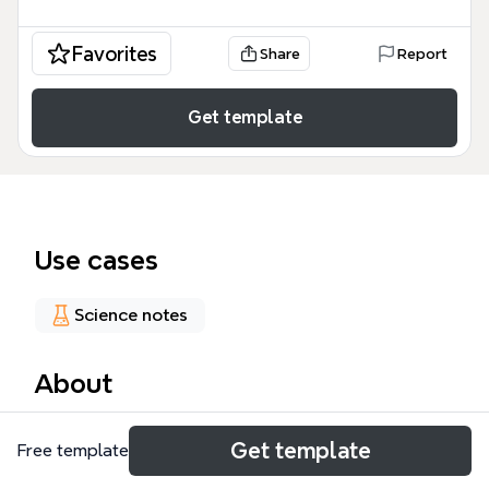
Favorites
Share
Report
Get template
Use cases
Science notes
About
La Descrizione dei bipoli template è una risorsa
Get template
Free template
accademica completa che analizza 46 nodi
fondamentali relativi ai componenti elettrici