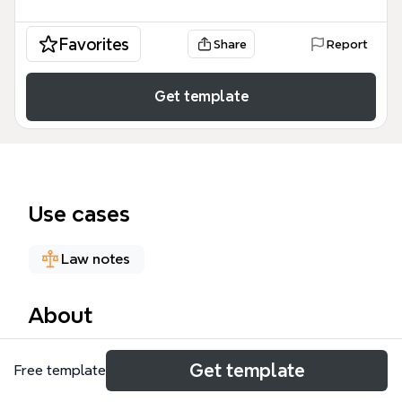
Favorites
Share
Report
Get template
Use cases
Law notes
About
El Derecho Probatorio es la rama del derecho
Get template
Free template
procesal que regula la actividad probatoria en un
proceso judicial. Este mapa mental de 94 nodos