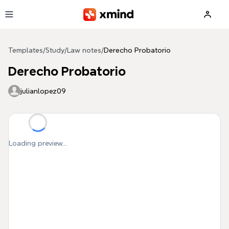
Skip to main content
Templates
/
Study
/
Law notes
/
Derecho Probatorio
Derecho Probatorio
julianlopez09
Loading preview...