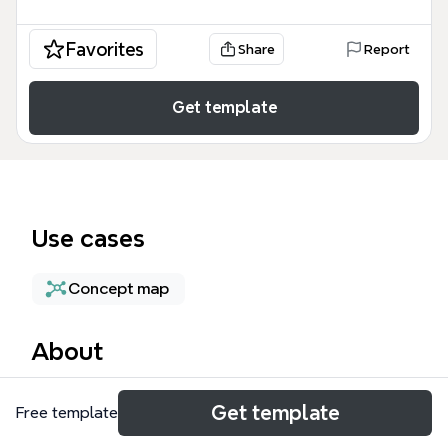
Favorites
Share
Report
Get template
Use cases
Concept map
About
La plantilla 'Demanda Global' es un mapa mental de
Get template
Free template
61 nodos diseñado para modelar y proyectar la
demanda eléctrica a nivel global, utilizado por