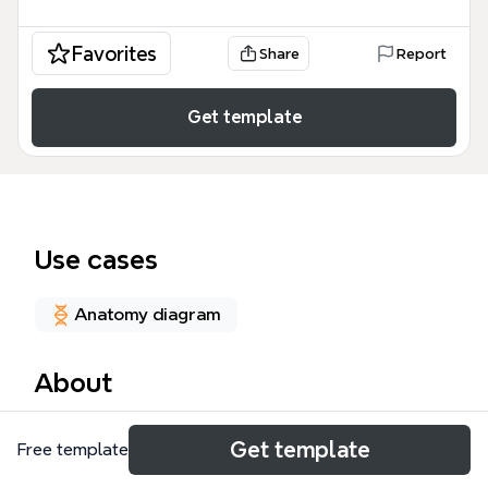
Favorites
Share
Report
Get template
Use cases
Anatomy diagram
About
Este mapa mental de Delirium es una herramienta
Get template
Free template
clínica exhaustiva diseñada para profesionales de la
salud, estudiantes de medicina y geriatras, que