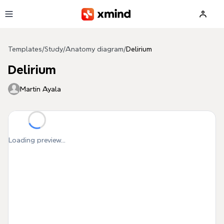
Skip to main content
Templates
/
Study
/
Anatomy diagram
/
Delirium
Delirium
Martín Ayala
Loading preview...